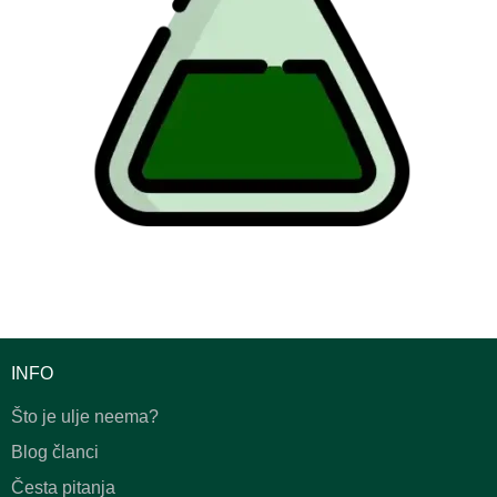
INFO
Što je ulje neema?
Blog članci
Česta pitanja