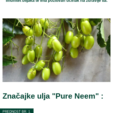
imunitet biljaka te ima pozitivan učinak na zdravlje tla.
Značajke ulja "Pure Neem" :
PREDNOST BR. 1.