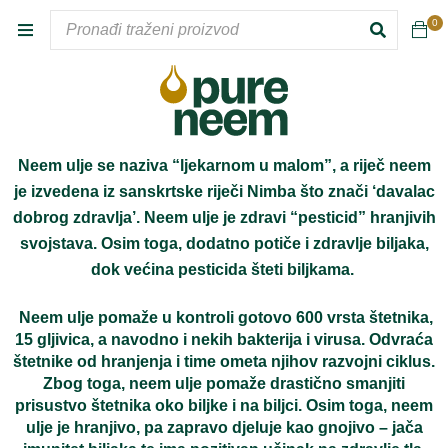
VODA
0
Neem ulje se naziva “ljekarnom u malom”, a riječ neem
je izvedena iz sanskrtske riječi Nimba što znači ‘davalac
dobrog zdravlja’. Neem ulje je zdravi “pesticid” hranjivih
svojstava. Osim toga, dodatno potiče i zdravlje biljaka,
dok većina pesticida šteti biljkama.
Neem ulje pomaže u kontroli gotovo 600 vrsta štetnika,
15 gljivica, a navodno i nekih bakterija i virusa. Odvraća
štetnike od hranjenja i time ometa njihov razvojni ciklus.
Zbog toga, neem ulje pomaže drastično smanjiti
prisustvo štetnika oko biljke i na biljci. Osim toga, neem
ulje je hranjivo, pa zapravo djeluje kao gnojivo – jača