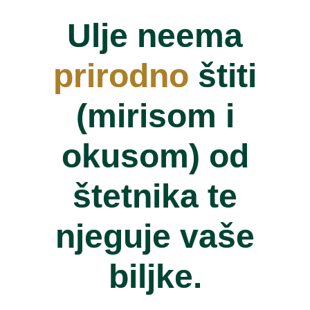
Ulje neema
prirodno
štiti
(mirisom i
okusom) od
štetnika te
njeguje vaše
biljke.