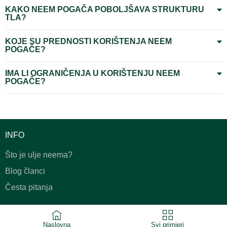
KAKO NEEM POGAČA POBOLJŠAVA STRUKTURU
TLA?
KOJE SU PREDNOSTI KORIŠTENJA NEEM
POGAČE?
IMA LI OGRANIČENJA U KORIŠTENJU NEEM
POGAČE?
INFO
Što je ulje neema?
Blog članci
Česta pitanja
UVJETI I PRAVILA
Naslovna
Svi primjeri