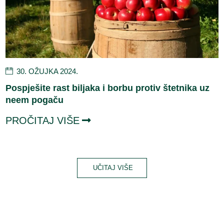
30. OŽUJKA 2024.
Pospješite rast biljaka i borbu protiv štetnika uz
neem pogaču
PROČITAJ VIŠE
UČITAJ VIŠE