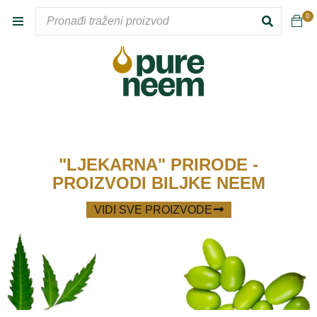
VODA
0
"LJEKARNA" PRIRODE -
PROIZVODI BILJKE NEEM
VIDI SVE PROIZVODE