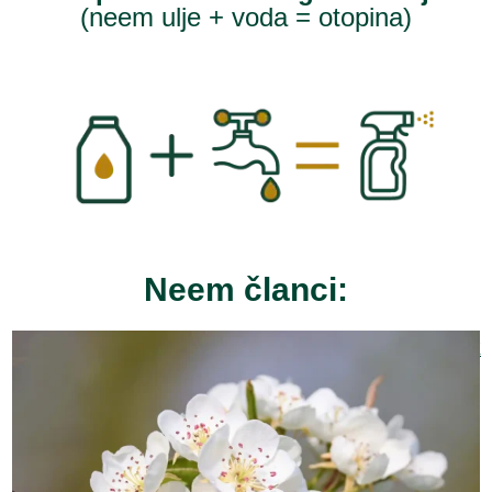
(neem ulje + voda = otopina)
Neem članci:
VIDI SVE