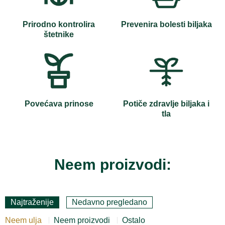
Prirodno kontrolira
Prevenira bolesti biljaka
štetnike
Povećava prinose
Potiče zdravlje biljaka i
tla
Neem proizvodi:
Najtraženije
Nedavno pregledano
Neem ulja
Neem proizvodi
Ostalo