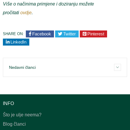
Više o načinima primjene i doziranju možete
pročitati
ovdje
.
Facebook
Twitter
Pinterest
SHARE ON:
LinkedIn
Nedavni članci
INFO
Što je ulje neema?
Blog članci