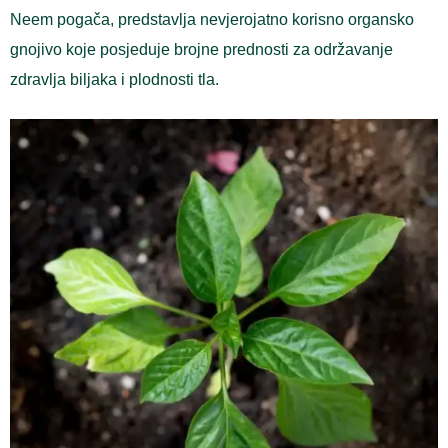
Neem pogača, predstavlja nevjerojatno korisno organsko
gnojivo koje posjeduje brojne prednosti za održavanje
zdravlja biljaka i plodnosti tla.